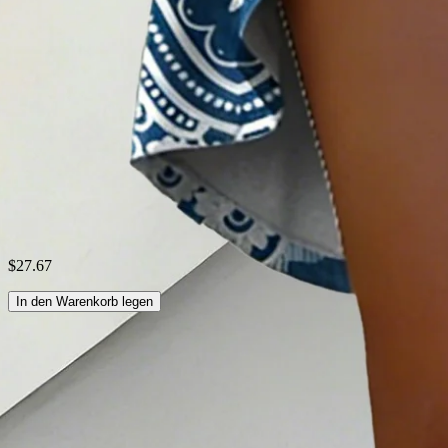
Stil:
Lässig
Saison:
Sommer
Stoff:
Polyester95%; Spandex5%
Größentabelle
Versand und Rücksendungen
Wäsche-Tipps
$27.67
In den Warenkorb legen
Verwandte Suchanfragen