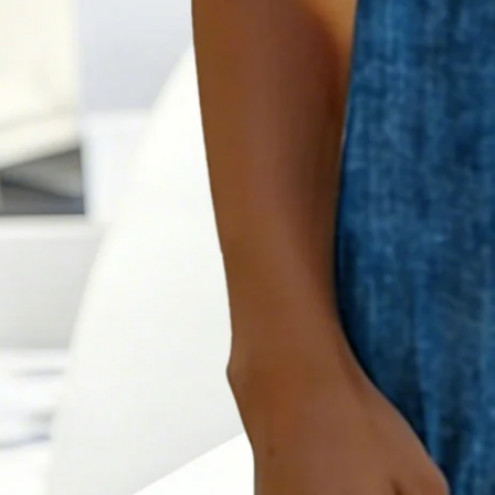
Größentabelle
S
M
L
XL
XXL
3XL
Produktmessung
Büste
:
90
,
Länge
:
95
(cm)
In den Warenkorb legen
Jetzt Kaufen
Produktdetails
SPU:
47N1SDR357FF1
Ärmellänge:
Kurzarm
Kleiderlänge:
Midi