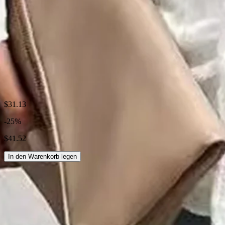
Stil:
Lässig
Saison:
Frühling/Herbst
Stoff:
Polyester95%; Spandex5%
Größentabelle
Versand und Rücksendungen
$31.13
-25%
Wäsche-Tipps
$41.52
In den Warenkorb legen