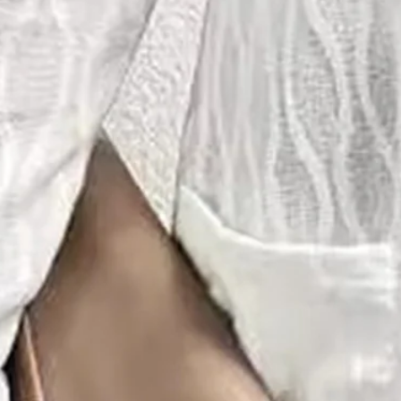
Kleidung Länge:
Regelmäßig
Ärmellänge:
Langarm
Editionstyp:
Regelmäßige Passform
Leibhöhe:
Normal
Elastizität:
Mikroelastizität
Passform:
H-Linie
Gewicht:
Regelmäßig
Manteltyp:
Sonstiges
Größentyp:
Normale Größe
Material:
Polyester,Samt
Aktivität:
Täglich
Ausschnitt:
Sonstiges
Muster:
Unifarben