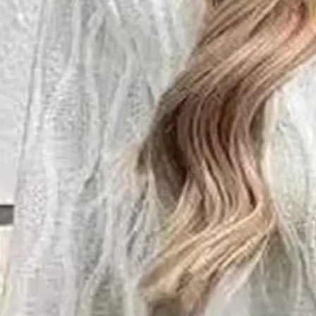
Damen Frühling/Herbst Oberbe
$31.13
$41.52
-25%
Farbe
:
Schwarz