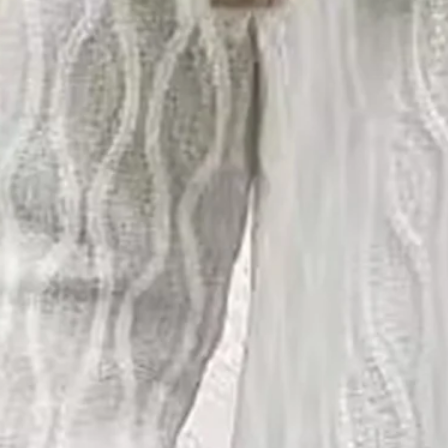
Größe
:
EUR
Größentabelle
S(38-40)
M(42)
L(44)
XL(46)
XXL(48)
Produktmessung
Büste
:
92
,
Ärmellänge
:
60
,
Länge
:
79
(cm)
In den Warenkorb legen
Jetzt Kaufen
Produktdetails
SPU:
47NZKI8P3FDE